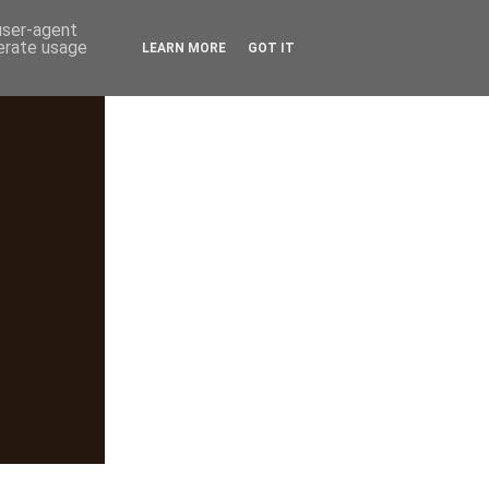
 user-agent
nerate usage
LEARN MORE
GOT IT