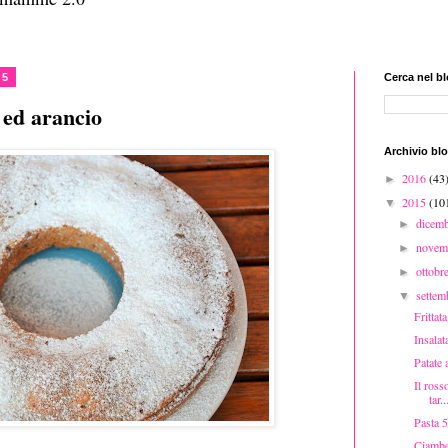
15
Cerca nel b
 ed arancio
Archivio bl
2016
(43
►
2015
(10
▼
dicem
►
novem
►
ottobr
►
sette
▼
Frittat
Insalat
Patate 
Il ross
tar..
Pasta 5
Ciambel