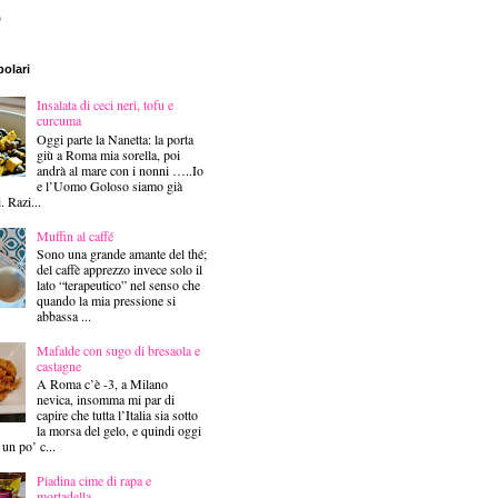
)
polari
Insalata di ceci neri, tofu e
curcuma
Oggi parte la Nanetta: la porta
giù a Roma mia sorella, poi
andrà al mare con i nonni …..Io
e l’Uomo Goloso siamo già
i. Razi...
Muffin al caffé
Sono una grande amante del thé;
del caffè apprezzo invece solo il
lato “terapeutico” nel senso che
quando la mia pressione si
abbassa ...
Mafalde con sugo di bresaola e
castagne
A Roma c’è -3, a Milano
nevica, insomma mi par di
capire che tutta l’Italia sia sotto
la morsa del gelo, e quindi oggi
 un po’ c...
Piadina cime di rapa e
mortadella