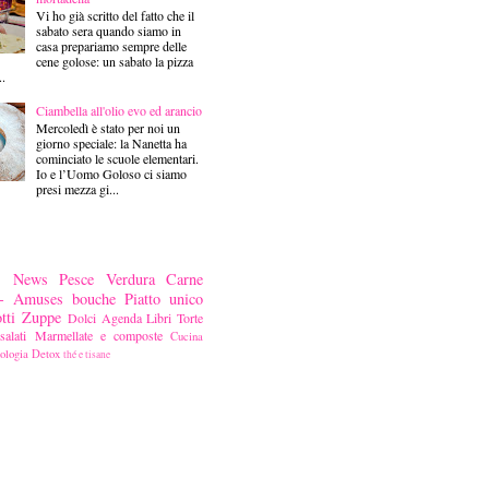
Vi ho già scritto del fatto che il
sabato sera quando siamo in
casa prepariamo sempre delle
cene golose: un sabato la pizza
..
Ciambella all'olio evo ed arancio
Mercoledì è stato per noi un
giorno speciale: la Nanetta ha
cominciato le scuole elementari.
Io e l’Uomo Goloso ci siamo
presi mezza gi...
News
Pesce
Verdura
Carne
ni- Amuses bouche
Piatto unico
tti
Zuppe
Dolci
Agenda
Libri
Torte
alati
Marmellate e composte
Cucina
ologia
Detox
thé e tisane