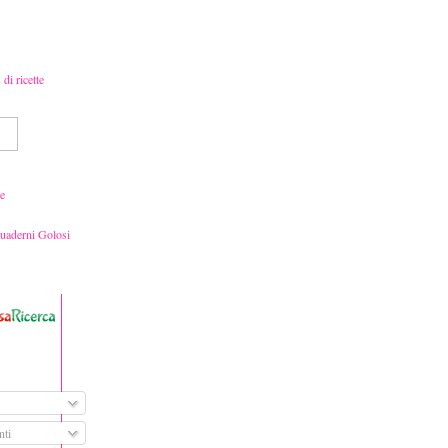
e
Quaderni Golosi
ti