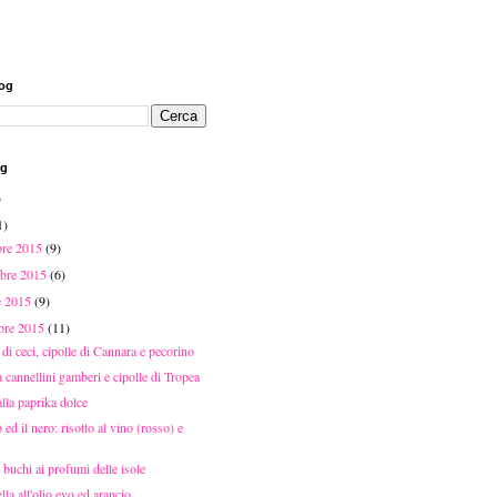
log
og
)
1)
bre 2015
(9)
bre 2015
(6)
e 2015
(9)
mbre 2015
(11)
a di ceci, cipolle di Cannara e pecorino
a cannellini gamberi e cipolle di Tropea
alla paprika dolce
o ed il nero: risotto al vino (rosso) e
.
 buchi ai profumi delle isole
la all'olio evo ed arancio