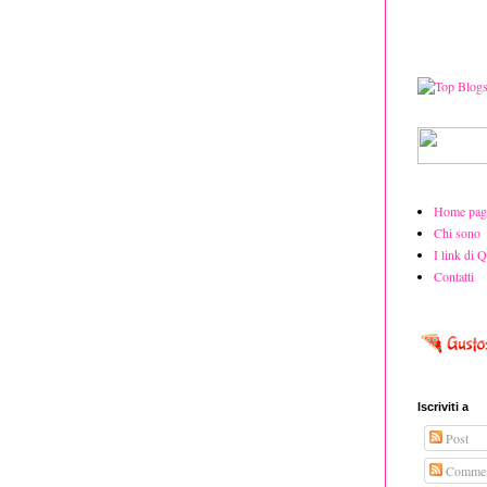
Home pag
Chi sono
I link di 
Contatti
Iscriviti a
Post
Commen