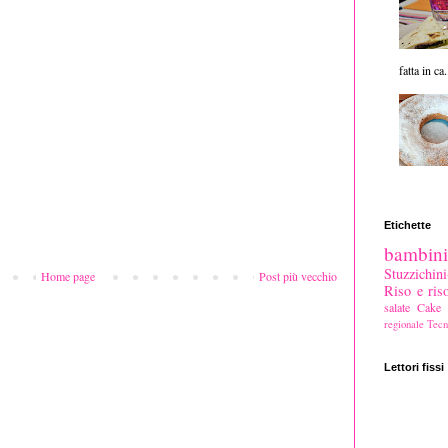
fatta in ca.
Etichette
bambini
Stuzzichi
Home page
Post più vecchio
Riso e riso
salate
Cake s
regionale
Tecn
Lettori fissi