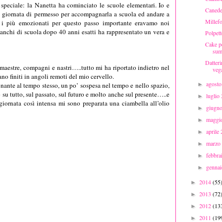
speciale: la Nanetta ha cominciato le scuole elementari. Io e
Caneder
giornata di permesso per accompagnarla a scuola ed andare a
Millefo
orse i più emozionati per questo passo importante eravamo noi
anchi di scuola dopo 40 anni esatti ha rappresentato un vera e
Polpet
Cake pe
sum
Datteri
 maestre, compagni e nastri…..tutto mi ha riportato indietro nel
vega
no finiti in angoli remoti del mio cervello.
agost
onante al tempo stesso, un po’ sospesa nel tempo e nello spazio,
►
o su tutto, sul passato, sul futuro e molto anche sul presente…..e
luglio
►
iornata così intensa mi sono preparata una ciambella all’olio
giugn
►
maggi
►
aprile
►
marzo
►
febbr
►
genna
►
2014
(55
►
2013
(72
►
2012
(13
►
2011
(19
►