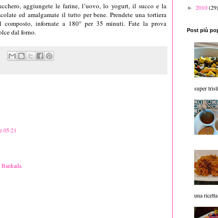
ucchero, aggiungete le farine, l’uovo, lo yogurt, il succo e la
2010
(29
►
escolate ed amalgamate il tutto per bene. Prendete una tortiera
 il composto, infornate a 180° per 35 minuti. Fate la prova
Post più po
dolce dal forno.
super trist
re 05:21
i Bankada
una ricetta