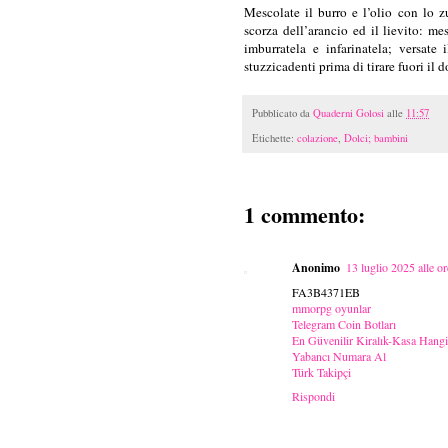
Mescolate il burro e l’olio con lo z
scorza dell’arancio ed il lievito: m
imburratela e infarinatela; versate
stuzzicadenti prima di tirare fuori il 
Pubblicato da
Quaderni Golosi
alle
11:57
Etichette:
colazione
,
Dolci; bambini
1 commento:
Anonimo
13 luglio 2025 alle o
FA3B4371EB
mmorpg oyunlar
Telegram Coin Botları
En Güvenilir Kiralık-Kasa Hang
Yabancı Numara Al
Türk Takipçi
Rispondi