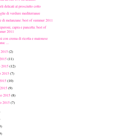
li delicati al prosciutto cotto
glie di verdure mediterranee
te di melanzane: best of summer 2011
peroni, capra e pancetta: best of
mer 2011
ni con crema di ricotta e maionese
na: ...
o 2015
(2)
 2015
(11)
o 2015
(12)
o 2015
(7)
 2015
(10)
 2015
(9)
aio 2015
(8)
io 2015
(7)
)
)
3)
9)