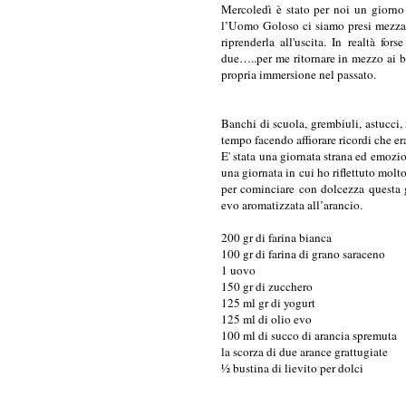
Mercoledì è stato per noi un giorno 
l’Uomo Goloso ci siamo presi mezza 
riprenderla all'uscita. In realtà f
due…..per me ritornare in mezzo ai b
propria immersione nel passato.
Banchi di scuola, grembiuli, astucci,
tempo facendo affiorare ricordi che era
E' stata una giornata strana ed emozi
una giornata in cui ho riflettuto molt
per cominciare con dolcezza questa g
evo aromatizzata all’arancio.
200 gr di farina bianca
100 gr di farina di grano saraceno
1 uovo
150 gr di zucchero
125 ml gr di yogurt
125 ml di olio evo
100 ml di succo di arancia spremuta
la scorza di due arance grattugiate
½ bustina di lievito per dolci