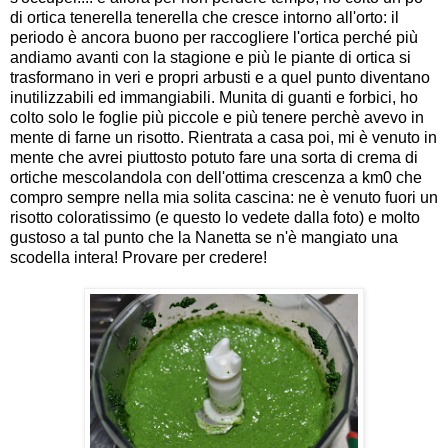
di ortica tenerella tenerella che cresce intorno all'orto: il
periodo è ancora buono per raccogliere l'ortica perché più
andiamo avanti con la stagione e più le piante di ortica si
trasformano in veri e propri arbusti e a quel punto diventano
inutilizzabili ed immangiabili. Munita di guanti e forbici, ho
colto solo le foglie più piccole e più tenere perchè avevo in
mente di farne un risotto. Rientrata a casa poi, mi è venuto in
mente che avrei piuttosto potuto fare una sorta di crema di
ortiche mescolandola con dell'ottima crescenza a km0 che
compro sempre nella mia solita cascina: ne è venuto fuori un
risotto coloratissimo (e questo lo vedete dalla foto) e molto
gustoso a tal punto che la Nanetta se n'è mangiato una
scodella intera! Provare per credere!