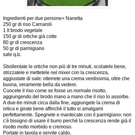
Ingredienti per due persone+ Nanetta
250 gr di riso Carnaroli
1 lt brodo vegetale
150 gr di ortiche già cotte
80 gr di crescenza
50 gr di parmigiano
sale q.b.
Sbollentate le ortiche non più di tre minuti, scolatele bene,
strizzatele e mettetele nel mixer con la crescenza,
aggiustate di sale: otterrete una crema verdissima, oltre che
buona, veramente bella da vedere.
Cuocete il riso come se fosse un normale risotto,
aggiungendo del brodo mano a mano che il riso lo assorbe.
A due-tre minuti circa dalla fine, aggiungete la crema di
ortica e girate bene affinché il tutto si amalgami
perfettamente. Spegnete e mantecate con il parmigiano: non
c'è bisogno di usare il burro perché la crescenza rende già il
risotto molto morbido e cremoso.
Portate in tavola e servite caldo.