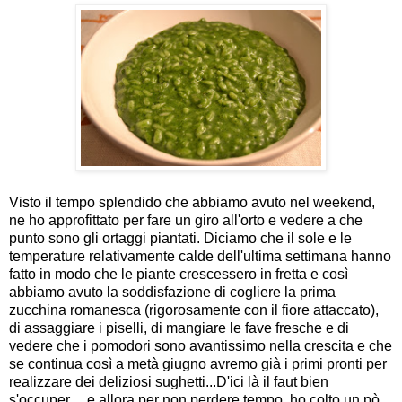
Visto il tempo splendido che abbiamo avuto nel weekend,
ne ho approfittato per fare un giro all'orto e vedere a che
punto sono gli ortaggi piantati. Diciamo che il sole e le
temperature relativamente calde dell'ultima settimana hanno
fatto in modo che le piante crescessero in fretta e così
abbiamo avuto la soddisfazione di cogliere la prima
zucchina romanesca (rigorosamente con il fiore attaccato),
di assaggiare i piselli, di mangiare le fave fresche e di
vedere che i pomodori sono avantissimo nella crescita e che
se continua così a metà giugno avremo già i primi pronti per
realizzare dei deliziosi sughetti...D'ici là il faut bien
s'occuper.... e allora per non perdere tempo, ho colto un pò