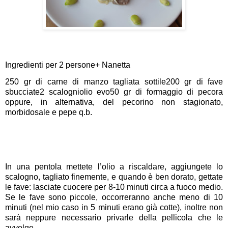
Ingredienti per 2 persone+ Nanetta
250 gr di carne di manzo tagliata sottile
200 gr di fave
sbucciate
2 scalogni
olio evo
50 gr di formaggio di pecora
oppure, in alternativa, del pecorino non stagionato,
morbido
sale e pepe q.b.
In una pentola mettete l’olio a riscaldare, aggiungete lo
scalogno, tagliato finemente, e quando è ben dorato, gettate
le fave: lasciate cuocere per 8-10 minuti circa a fuoco medio.
Se le fave sono piccole, occorreranno anche meno di 10
minuti (nel mio caso in 5 minuti erano già cotte), inoltre non
sarà neppure necessario privarle della pellicola che le
avvolge.