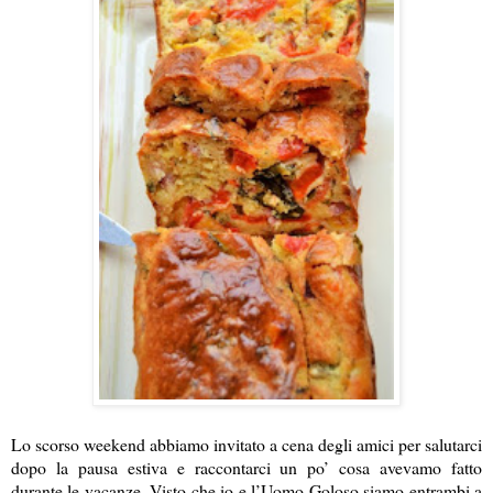
Lo scorso weekend abbiamo invitato a cena degli amici per salutarci
dopo la pausa estiva e raccontarci un po’ cosa avevamo fatto
durante le vacanze. Visto che io e l’Uomo Goloso siamo entrambi a