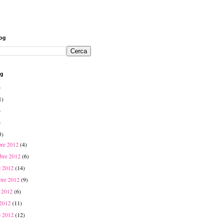
log
og
)
1)
)
)
3)
bre 2012
(4)
bre 2012
(6)
e 2012
(14)
mbre 2012
(9)
o 2012
(6)
 2012
(11)
o 2012
(12)