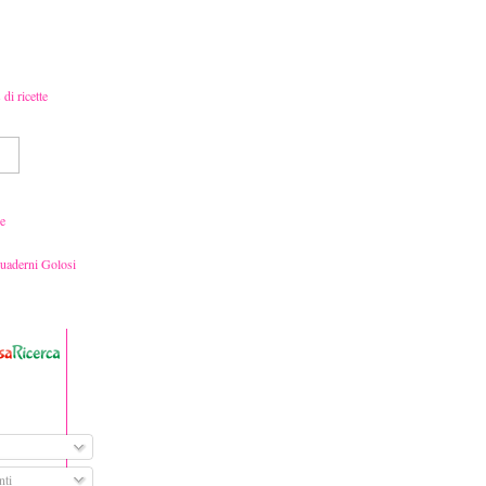
e
Quaderni Golosi
ti