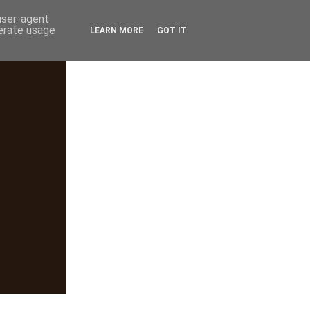
 user-agent
nerate usage
LEARN MORE
GOT IT