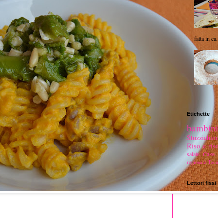
fatta in ca.
Etichette
bambini
Stuzzichi
Riso e riso
salate
Cake s
regionale
Tecn
Lettori fissi