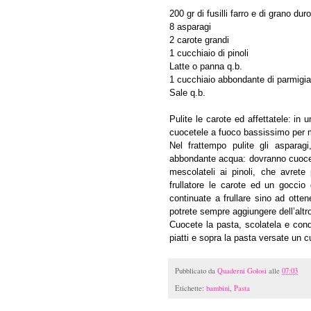
200 gr di fusilli farro e di grano duro
8 asparagi
2 carote grandi
1 cucchiaio di pinoli
Latte o panna q.b.
1 cucchiaio abbondante di parmigia
Sale q.b.
Pulite le carote ed affettatele: in
cuocetele a fuoco bassissimo per m
Nel frattempo pulite gli asparag
abbondante acqua: dovranno cuocere 
mescolateli ai pinoli, che avrete 
frullatore le carote ed un goccio d
continuate a frullare sino ad ott
potrete sempre aggiungere dell’altro
Cuocete la pasta, scolatela e cond
piatti e sopra la pasta versate un 
Pubblicato da
Quaderni Golosi
alle
07:03
Etichette:
bambini
,
Pasta