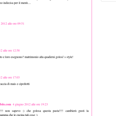
o indecisa per il menù....
 2012 alle ore 09:51
2 alle ore 12:58
risto e loro eseguono? matrimonio alla quaderni golosi' s style!
2 alle ore 17:03
accia di mais e cipollotti
bite.com
4 giugno 2012 alle ore 19:23
!!!!!! non sapevo :) che golosa questa pasta!!!! cambierà gusti la
amma che le cucina tali cose :)