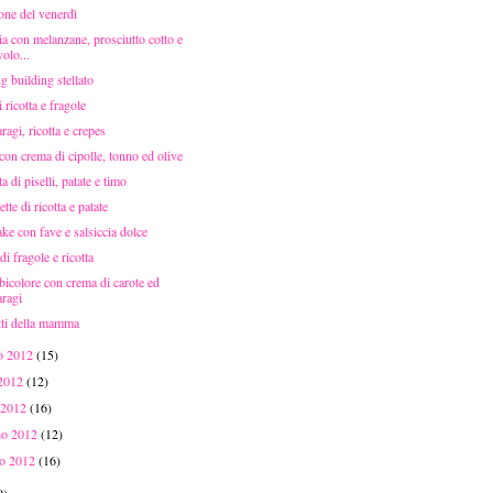
one del venerdì
a con melanzane, prosciutto cotto e
olo...
 building stellato
i ricotta e fragole
ragi, ricotta e crepes
 con crema di cipolle, tonno ed olive
ta di piselli, patate e timo
tte di ricotta e patate
ke con fave e salsiccia dolce
di fragole e ricotta
 bicolore con crema di carote ed
aragi
tti della mamma
o 2012
(15)
 2012
(12)
 2012
(16)
aio 2012
(12)
io 2012
(16)