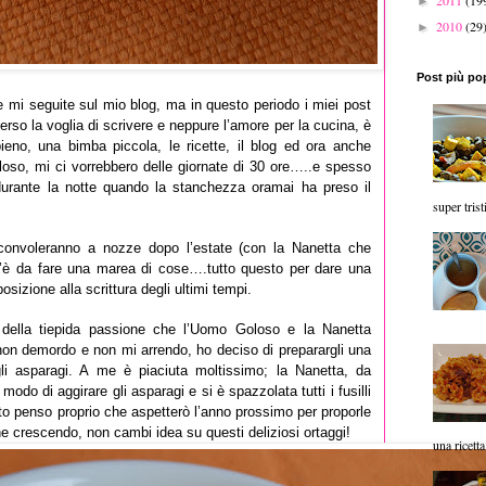
2011
(19
►
2010
(29
►
Post più po
e mi seguite sul mio blog, ma in questo periodo i miei post
erso la voglia di scrivere e neppure l’amore per la cucina, è
eno, una bimba piccola, le ricette, il blog ed ora anche
loso, mi ci vorrebbero delle giornate di 30 ore…..e spesso
 durante la notte quando la stanchezza oramai ha preso il
super trist
convoleranno a nozze dopo l’estate (con la Nanetta che
 c’è da fare una marea di cose….tutto questo per dare una
sizione alla scrittura degli ultimi tempi.
 della tiepida passione che l’Uomo Goloso e la Nanetta
 non demordo e non mi arrendo, ho deciso di preparargli una
gli asparagi. A me è piaciuta moltissimo; la Nanetta, da
modo di aggirare gli asparagi e si è spazzolata tutti i fusilli
o penso proprio che aspetterò l’anno prossimo per proporle
e crescendo, non cambi idea su questi deliziosi ortaggi!
una ricetta