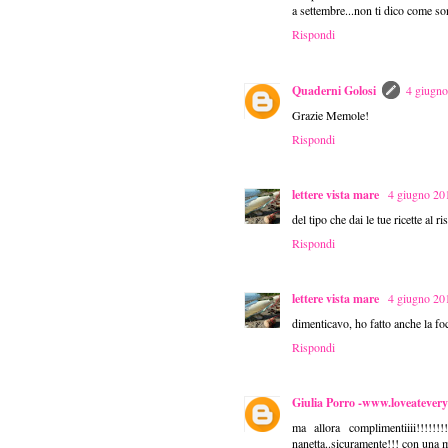
a settembre...non ti dico come son
Rispondi
Quaderni Golosi
4 giugno
Grazie Memole!
Rispondi
lettere vista mare
4 giugno 201
del tipo che dai le tue ricette al 
Rispondi
lettere vista mare
4 giugno 201
dimenticavo, ho fatto anche la foc
Rispondi
Giulia Porro -www.loveatevery
ma allora complimentiiii!!!!!
nanetta..sicuramente!!! con una m