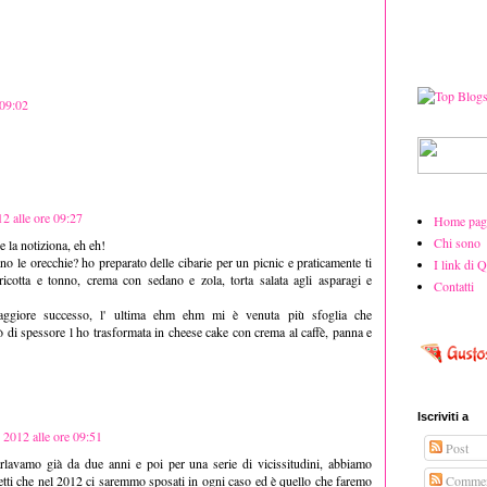
 09:02
2 alle ore 09:27
Home pag
Chi sono
re la notiziona, eh eh!
ano le orecchie? ho preparato delle cibarie per un picnic e praticamente ti
I link di 
ricotta e tonno, crema con sedano e zola, torta salata agli asparagi e
Contatti
aggiore successo, l' ultima ehm ehm mi è venuta più sfoglia che
pò di spessore l ho trasformata in cheese cake con crema al caffè, panna e
Iscriviti a
 2012 alle ore 09:51
Post
lavamo già da due anni e poi per una serie di vicissitudini, abbiamo
Commen
tti che nel 2012 ci saremmo sposati in ogni caso ed è quello che faremo