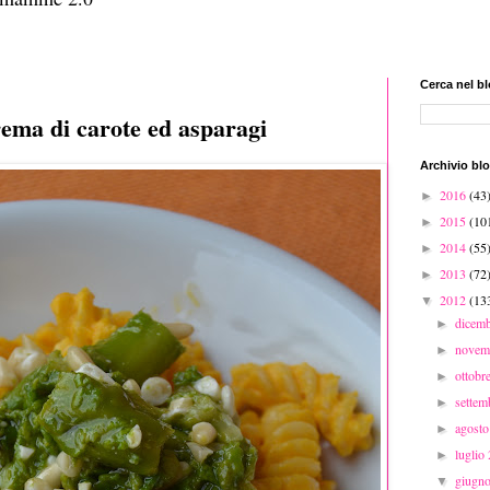
Cerca nel b
crema di carote ed asparagi
Archivio bl
2016
(43
►
2015
(10
►
2014
(55
►
2013
(72
►
2012
(13
▼
dicem
►
novem
►
ottobr
►
sette
►
agost
►
luglio
►
giugn
▼