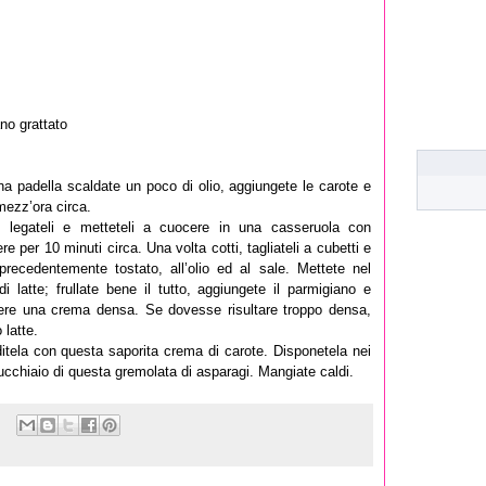
no grattato
 una padella scaldate un poco di olio, aggiungete le carote e
ezz’ora circa.
i, legateli e metteteli a cuocere in una casseruola con
per 10 minuti circa. Una volta cotti, tagliateli a cubetti e
precedentemente tostato, all’olio ed al sale. Mettete nel
i latte; frullate bene il tutto, aggiungete il parmigiano e
enere una crema densa. Se dovesse risultare troppo densa,
 latte.
itela con questa saporita crema di carote. Disponetela nei
cucchiaio di questa gremolata di asparagi. Mangiate caldi.