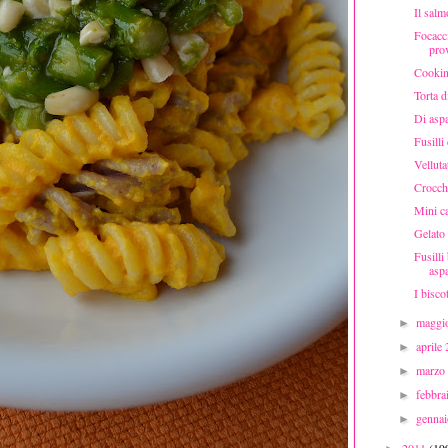
Il salm
Focacci
prov
Cooking
Torta d
Di aspa
Fusilli
Velluta
Crocche
Mini ca
Gelato 
Fusilli
asp
I bisco
maggi
►
aprile
►
marzo
►
febbr
►
genna
►