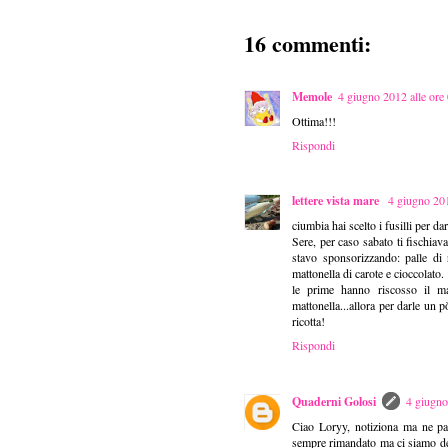
16 commenti:
Memole
4 giugno 2012 alle ore
Ottima!!!
Rispondi
lettere vista mare
4 giugno 201
ciumbia hai scelto i fusilli per da
Sere, per caso sabato ti fischiav
stavo sponsorizzando: palle di 
mattonella di carote e cioccolato.
le prime hanno riscosso il m
mattonella...allora per darle un 
ricotta!
Rispondi
Quaderni Golosi
4 giugno
Ciao Loryy, notiziona ma ne par
sempre rimandato ma ci siamo de