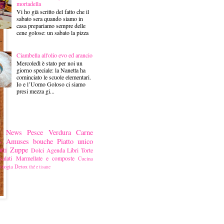
mortadella
Vi ho già scritto del fatto che il
sabato sera quando siamo in
casa prepariamo sempre delle
cene golose: un sabato la pizza
..
Ciambella all'olio evo ed arancio
Mercoledì è stato per noi un
giorno speciale: la Nanetta ha
cominciato le scuole elementari.
Io e l’Uomo Goloso ci siamo
presi mezza gi...
News
Pesce
Verdura
Carne
ni- Amuses bouche
Piatto unico
tti
Zuppe
Dolci
Agenda
Libri
Torte
alati
Marmellate e composte
Cucina
ologia
Detox
thé e tisane