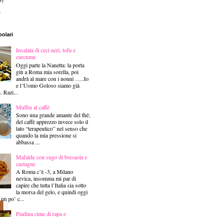
9)
)
polari
Insalata di ceci neri, tofu e
curcuma
Oggi parte la Nanetta: la porta
giù a Roma mia sorella, poi
andrà al mare con i nonni …..Io
e l’Uomo Goloso siamo già
i. Razi...
Muffin al caffé
Sono una grande amante del thé;
del caffè apprezzo invece solo il
lato “terapeutico” nel senso che
quando la mia pressione si
abbassa ...
Mafalde con sugo di bresaola e
castagne
A Roma c’è -3, a Milano
nevica, insomma mi par di
capire che tutta l’Italia sia sotto
la morsa del gelo, e quindi oggi
 un po’ c...
Piadina cime di rapa e