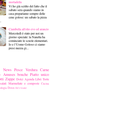
mortadella
Vi ho già scritto del fatto che il
sabato sera quando siamo in
casa prepariamo sempre delle
cene golose: un sabato la pizza
..
Ciambella all'olio evo ed arancio
Mercoledì è stato per noi un
giorno speciale: la Nanetta ha
cominciato le scuole elementari.
Io e l’Uomo Goloso ci siamo
presi mezza gi...
News
Pesce
Verdura
Carne
ni- Amuses bouche
Piatto unico
tti
Zuppe
Dolci
Agenda
Libri
Torte
alati
Marmellate e composte
Cucina
ologia
Detox
thé e tisane