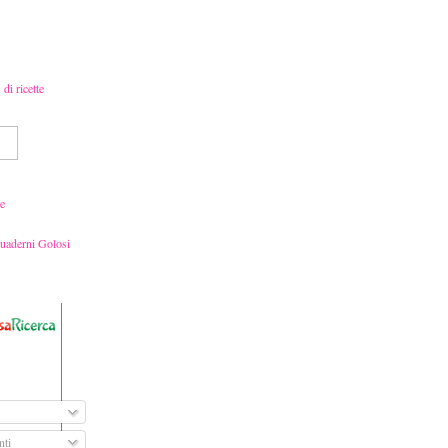
e
Quaderni Golosi
ti