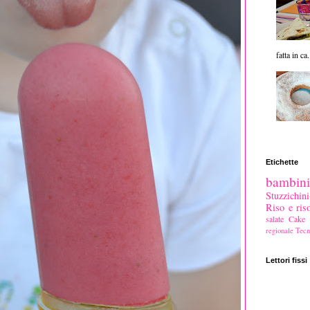
fatta in ca.
Etichette
bambini
Stuzzichi
Riso e riso
salate
Cake s
regionale
Tecn
Lettori fissi