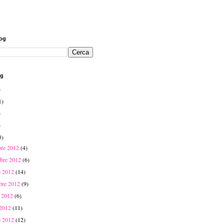
log
og
)
1)
)
)
3)
bre 2012
(4)
bre 2012
(6)
e 2012
(14)
mbre 2012
(9)
o 2012
(6)
 2012
(11)
o 2012
(12)