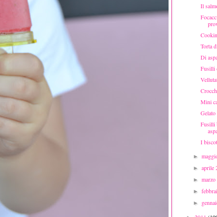
Il salm
Focacci
prov
Cooking
Torta d
Di aspa
Fusilli
Velluta
Crocche
Mini ca
Gelato 
Fusilli
asp
I bisco
maggi
►
aprile
►
marzo
►
febbr
►
genna
►