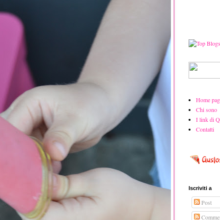
Home pag
Chi sono
I link di 
Contatti
Iscriviti a
Post
Commen