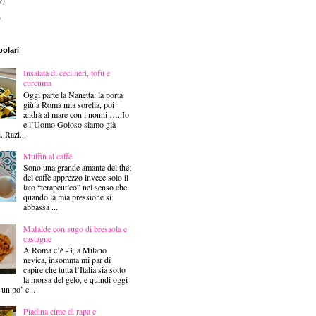
9)
)
polari
Insalata di ceci neri, tofu e
curcuma
Oggi parte la Nanetta: la porta
giù a Roma mia sorella, poi
andrà al mare con i nonni …..Io
e l’Uomo Goloso siamo già
i. Razi...
Muffin al caffé
Sono una grande amante del thé;
del caffè apprezzo invece solo il
lato “terapeutico” nel senso che
quando la mia pressione si
abbassa ...
Mafalde con sugo di bresaola e
castagne
A Roma c’è -3, a Milano
nevica, insomma mi par di
capire che tutta l’Italia sia sotto
la morsa del gelo, e quindi oggi
 un po’ c...
Piadina cime di rapa e