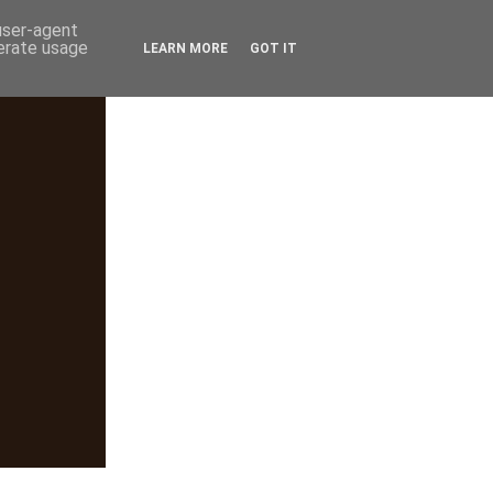
 user-agent
nerate usage
LEARN MORE
GOT IT