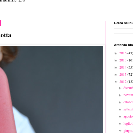
Cerca nel b
cotta
Archivio bl
2016
(43
►
2015
(10
►
2014
(55
►
2013
(72
►
2012
(13
▼
dicem
►
novem
►
ottobr
►
sette
►
agost
►
luglio
►
giugn
▼