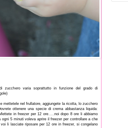
di zucchero varia soprattutto in funzione del grado di
gole)
e e mettetele nel frullatore, aggiungete la ricotta, lo zucchero
o. Dovrete ottenere una specie di crema abbastanza liquida:
. Mettete in freezer per 12 ore…..noi dopo 8 ore li abbiamo
a ogni 5 minuti voleva aprire il freezer per controllare a che
 voi li lasciate riposare per 12 ore in freezer, si congelano