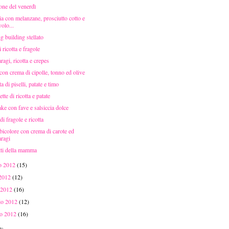
one del venerdì
a con melanzane, prosciutto cotto e
olo...
 building stellato
i ricotta e fragole
ragi, ricotta e crepes
 con crema di cipolle, tonno ed olive
ta di piselli, patate e timo
tte di ricotta e patate
ke con fave e salsiccia dolce
di fragole e ricotta
 bicolore con crema di carote ed
aragi
tti della mamma
o 2012
(15)
 2012
(12)
 2012
(16)
aio 2012
(12)
io 2012
(16)