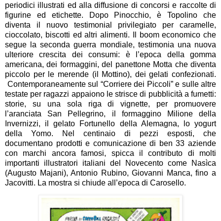
periodici illustrati ed alla
diffusione di concorsi e raccolte di
figurine ed etichette
. Dopo Pinocchio, è
Topolino che
diventa il nuovo testimonial privilegiato
per caramelle,
cioccolato, biscotti ed altri alimenti. Il boom economico che
segue la seconda guerra mondiale, testimonia una nuova
ulteriore crescita dei consumi:
è l’epoca della gomma
americana, dei formaggini, del panettone Motta che diventa
piccolo per le merende (il Mottino), dei gelati confezionati
.
Contemporaneamente sul “Corriere dei Piccoli” e sulle altre
testate per ragazzi appaiono le
strisce di pubblicità a fumetti
:
storie, su una sola riga di vignette, per promuovere
l’aranciata San Pellegrino, il formaggino Milione della
Invernizzi, il gelato Fortunello della Alemagna, lo yogurt
della Yomo. Nel centinaio di pezzi esposti, che
documentano prodotti e comunicazione di ben 33 aziende
con marchi ancora famosi, spicca il contributo di molti
importanti illustratori italiani del Novecento come
Nasìca
(Augusto Majani), Antonio Rubino, Giovanni Manca, fino a
Jacovitti
. La mostra si chiude all’epoca di Carosello.