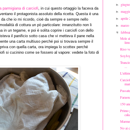
giugn
►
la parmigiana di carciofi
, in cui questo ortaggio la faceva da
maggi
►
ventano il protagonista assoluto della ricetta. Questa è una
aprile
►
 da che io mi ricordo, cioè da sempre e sempre nello
dalità di cottura un pò particolare: innanzitutto non li
marzo
►
in un tegame, e poi è solita coprire i carciofi con dello
febbr
▼
steva il panificio sotto casa che vi metteva il pane nella
Mele al
ente una carta multiuso perché poi si trovava sempre il
lim
copriva con quella carta, ora impiega lo scottex perché
Riso ve
ofi si cucinino come se fossero al vapore: vedete la foto di
SoyJo
Trancio
...
L'ultimo
Carciof
mam
Passate
Faraon
150 ann
Primo g
cake
Marmel
No ai c