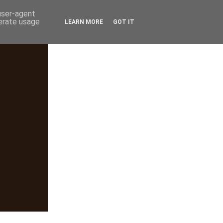
 user-agent
nerate usage
LEARN MORE
GOT IT