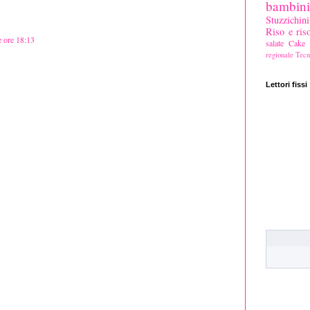
bambini
Stuzzichi
Riso e riso
e ore 18:13
salate
Cake s
regionale
Tecn
Lettori fissi