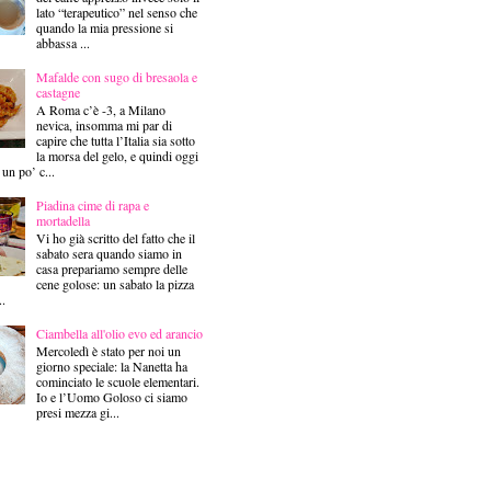
lato “terapeutico” nel senso che
quando la mia pressione si
abbassa ...
Mafalde con sugo di bresaola e
castagne
A Roma c’è -3, a Milano
nevica, insomma mi par di
capire che tutta l’Italia sia sotto
la morsa del gelo, e quindi oggi
 un po’ c...
Piadina cime di rapa e
mortadella
Vi ho già scritto del fatto che il
sabato sera quando siamo in
casa prepariamo sempre delle
cene golose: un sabato la pizza
..
Ciambella all'olio evo ed arancio
Mercoledì è stato per noi un
giorno speciale: la Nanetta ha
cominciato le scuole elementari.
Io e l’Uomo Goloso ci siamo
presi mezza gi...