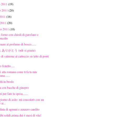
o 2011
(19)
o 2011
(20)
 2011
(16)
 2011
(20)
aio 2011
(18)
 forno con chiodi di garofano e
oncello
nere al profumo di bosco......
y, ありがとう (ndr si grazie)
 di salmone al cartoccio su letto di porri
 fratello.....
i alla romana come li fa la mia
ma.......
lli in brodo
a con bacche di ginepro
i per fare la spesa.......
iorno di asilo: mi consolerò con un
 ai...
lata di agrumi e zenzero candito
ibi solidi prima dei 4 mesi di vita!