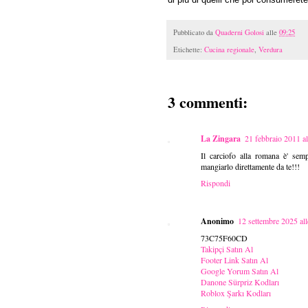
Pubblicato da
Quaderni Golosi
alle
09:25
Etichette:
Cucina regionale
,
Verdura
3 commenti:
La Zingara
21 febbraio 2011 al
Il carciofo alla romana è' sem
mangiarlo direttamente da te!!!
Rispondi
Anonimo
12 settembre 2025 all
73C75F60CD
Takipçi Satın Al
Footer Link Satın Al
Google Yorum Satın Al
Danone Sürpriz Kodları
Roblox Şarkı Kodları