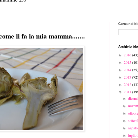
Cerca nel b
come li fa la mia mamma.......
Archivio bl
2016
(43
►
2015
(10
►
2014
(55
►
2013
(72
►
2012
(13
►
2011
(19
▼
dicem
►
novem
►
ottobr
►
sette
►
agost
►
luglio
►