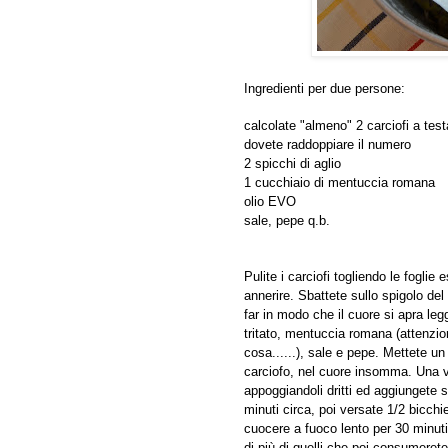
Ingredienti per due persone:
calcolate "almeno" 2 carciofi a tes
dovete raddoppiare il numero
2 spicchi di aglio
1 cucchiaio di mentuccia romana
olio EVO
sale, pepe q.b.
Pulite i carciofi togliendo le foglie 
annerire. Sbattete sullo spigolo del
far in modo che il cuore si apra l
tritato, mentuccia romana (attenzi
cosa......), sale e pepe. Mettete un
carciofo, nel cuore insomma. Una vol
appoggiandoli dritti ed aggiungete 
minuti circa, poi versate 1/2 bicchi
cuocere a fuoco lento per 30 minuti
di più di quelli che poi consumerete