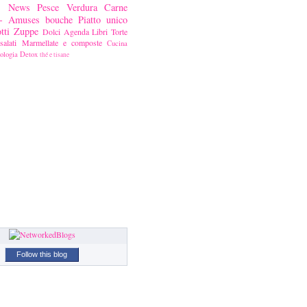
News
Pesce
Verdura
Carne
ni- Amuses bouche
Piatto unico
tti
Zuppe
Dolci
Agenda
Libri
Torte
alati
Marmellate e composte
Cucina
ologia
Detox
thé e tisane
Follow this blog