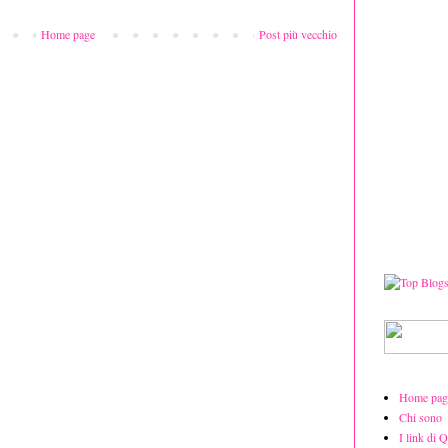
Home page
Post più vecchio
Home pag
Chi sono
I link di 