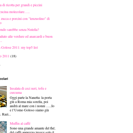
a di ricotta per grandi e piccini
cucina molecolare…..
 zucca e porcini con "lenzuolino" di
do
ndo sarebbe senza Nutella?
altato alle verdure ed anarcardi e buon
..
à Golose 2011: my top5 list
io 2011
(18)
)
polari
Insalata di ceci neri, tofu e
curcuma
Oggi parte la Nanetta: la porta
giù a Roma mia sorella, poi
andrà al mare con i nonni …..Io
e l’Uomo Goloso siamo già
i. Razi...
Muffin al caffé
Sono una grande amante del thé;
del caffè apprezzo invece solo il