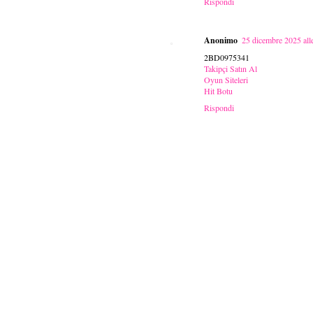
Rispondi
Anonimo
25 dicembre 2025 all
2BD0975341
Takipçi Satın Al
Oyun Siteleri
Hit Botu
Rispondi