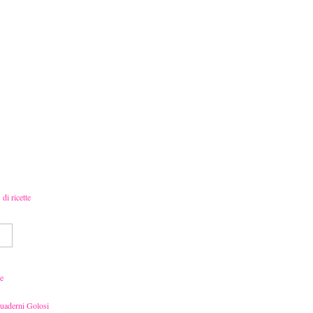
e
Quaderni Golosi