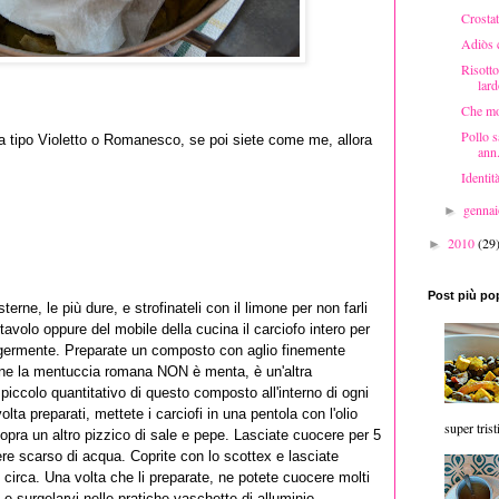
Crostat
Adiòs 
Risotto
lar
Che mo
Pollo s
ta tipo Violetto o Romanesco, se poi siete come me, allora
ann.
Identit
genna
►
2010
(29
►
Post più po
esterne, le più dure, e strofinateli con il limone per non farli
 tavolo oppure del mobile della cucina il carciofo intero per
eggermente. Preparate un composto con aglio finemente
one la mentuccia romana NON è menta, è un'altra
 piccolo quantitativo di questo composto all'interno di ogni
ta preparati, mettete i carciofi in una pentola con l'olio
super trist
sopra un altro pizzico di sale e pepe. Lasciate cuocere per 5
ere scarso di acqua. Coprite con lo scottex e lasciate
 circa. Una volta che li preparate, ne potete cuocere molti
 e surgelarvi nelle pratiche vaschette di alluminio.