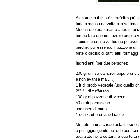
A casa mia il riso è senz’altro più
farlo almeno una volta alla settima
Moena che era rimasto a testimoni
tempo fa e che non avevo proprio v
il binomio con lo zafferano potess
perché, pur essendo il puzzone un f
forte o deciso di tanti altri forma
Ingredienti (per due persone):
200 gr di riso carnaroli oppure di v
e non avanza mai….)
1 lt di brodo vegetale (uso quello ch
2/3 fili di zafferano
100 gr di puzzone di Moena
50 gr di parmigiano
una noce di burro
1 schizzetto di vino bianco
Mettete in una casseruola il riso e
e poi aggiungendo po’ di brodo; c
avanzate nella cottura; a due terzi 