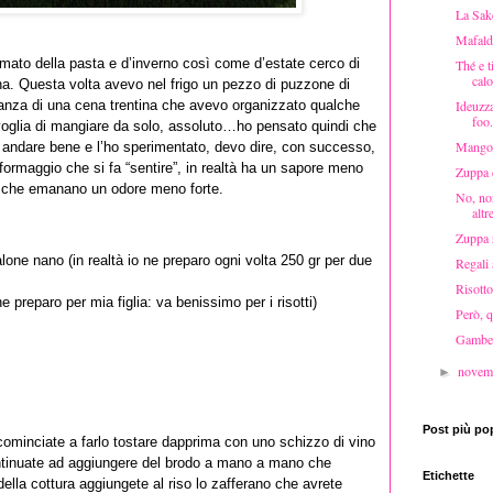
La Sak
Mafald
 amato della pasta e d’inverno così come d’estate cerco di
Thé e t
calo
na. Questa volta avevo nel frigo un pezzo di puzzone di
Ideuzza
anza di una cena trentina che avevo organizzato qualche
foo.
oglia di mangiare da solo, assoluto…ho pensato quindi che
Mango,
e andare bene e l’ho sperimentato, devo dire, con successo,
ormaggio che si fa “sentire”, in realtà ha un sapore meno
Zuppa d
ggi che emanano un odore meno forte.
No, no
alt
Zuppa r
ialone nano (in realtà io ne preparo ogni volta 250 gr per due
Regali
Risotto
e preparo per mia figlia: va benissimo per i risotti)
Però, q
Gamber
novem
►
Post più po
 cominciate a farlo tostare dapprima con uno schizzo di vino
ontinuate ad aggiungere del brodo a mano a mano che
Etichette
della cottura aggiungete al riso lo zafferano che avrete