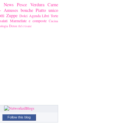
News
Pesce
Verdura
Carne
ni- Amuses bouche
Piatto unico
tti
Zuppe
Dolci
Agenda
Libri
Torte
alati
Marmellate e composte
Cucina
ologia
Detox
thé e tisane
Follow this blog