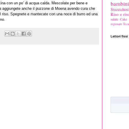
bambini
zina con un po’ di acqua calda. Mescolate per bene e
ra aggiungete anche il puzzone di Moena avendo cura che
Stuzzichi
Riso e riso
il riso. Spegnete e mantecate con una noce di burro ed una
salate
Cake s
ano.
regionale
Tecn
Lettori fissi