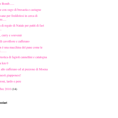
e Bomb......
e con sugo di bresaola e castagne
isane per freddolosi in cerca di
re.....
 di regalo di Natale per patiti di fast
..
 curry e souvenir
i cavolfiore e zafferano
n è una macchina del pane come le
re……
ustica di fagioli cannellini e catalogna
 a km 0
 allo zafferano ed al puzzone di Moena
uesti giapponesi!
oni, lardo e pere
bre 2010
(14)
polari