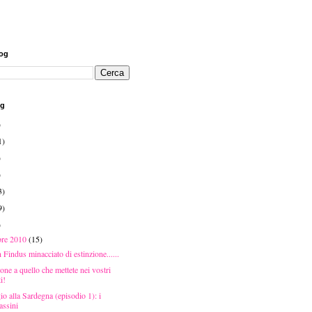
log
og
)
1)
)
)
3)
9)
)
bre 2010
(15)
 Findus minacciato di estinzione......
one a quello che mettete nei vostri
ti!
 alla Sardegna (episodio 1): i
assini