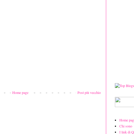
Home page
Post più vecchio
Home pag
Chi sono
I link di 