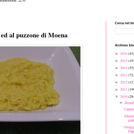
Cerca nel b
o ed al puzzone di Moena
Archivio bl
2016
(43
►
2015
(10
►
2014
(55
►
2013
(72
►
2012
(13
►
2011
(19
►
2010
(29
▼
dicem
▼
Capitan
Attenzi
piat
Omaggio
Pap