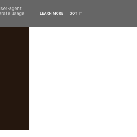
 user-agent
nerate usage
LEARN MORE
GOT IT