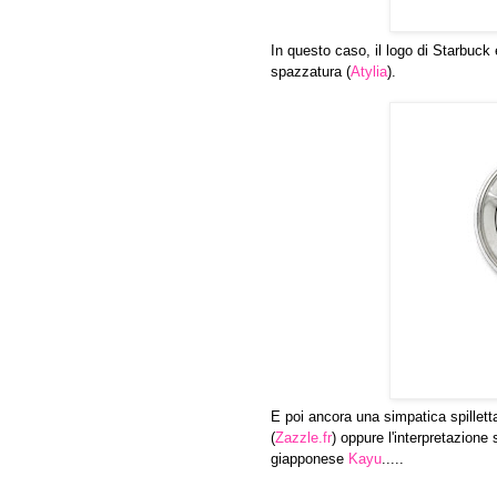
In questo caso, il logo di Starbuck è
spazzatura (
Atylia
).
E poi ancora una simpatica spillett
(
Zazzle.fr
) oppure l'interpretazione
giapponese
Kayu
.....