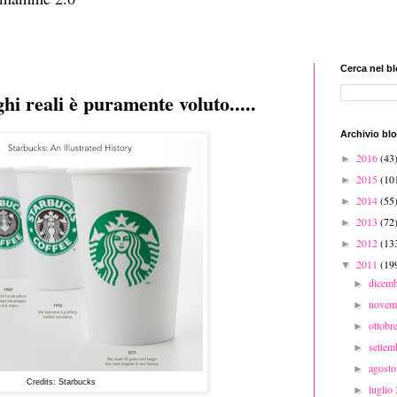
Cerca nel b
hi reali è puramente voluto.....
Archivio bl
2016
(43
►
2015
(10
►
2014
(55
►
2013
(72
►
2012
(13
►
2011
(19
▼
dicem
►
novem
►
ottobr
►
sette
►
agost
►
Credits: Starbucks
luglio
►