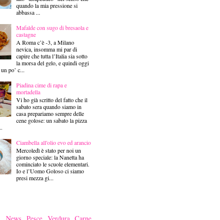
quando la mia pressione si
abbassa ...
Mafalde con sugo di bresaola e
castagne
A Roma c’è -3, a Milano
nevica, insomma mi par di
capire che tutta l’Italia sia sotto
la morsa del gelo, e quindi oggi
 un po’ c...
Piadina cime di rapa e
mortadella
Vi ho già scritto del fatto che il
sabato sera quando siamo in
casa prepariamo sempre delle
cene golose: un sabato la pizza
..
Ciambella all'olio evo ed arancio
Mercoledì è stato per noi un
giorno speciale: la Nanetta ha
cominciato le scuole elementari.
Io e l’Uomo Goloso ci siamo
presi mezza gi...
News
Pesce
Verdura
Carne