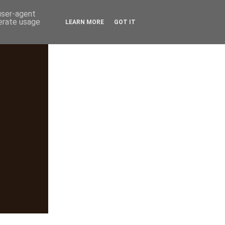
 user-agent
nerate usage
LEARN MORE
GOT IT