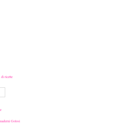
e
Quaderni Golosi