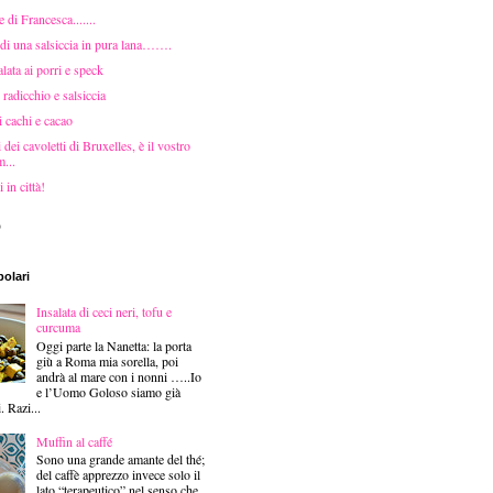
e di Francesca.......
 di una salsiccia in pura lana…….
alata ai porri e speck
 radicchio e salsiccia
i cachi e cacao
dei cavoletti di Bruxelles, è il vostro
...
in città!
)
polari
Insalata di ceci neri, tofu e
curcuma
Oggi parte la Nanetta: la porta
giù a Roma mia sorella, poi
andrà al mare con i nonni …..Io
e l’Uomo Goloso siamo già
i. Razi...
Muffin al caffé
Sono una grande amante del thé;
del caffè apprezzo invece solo il
lato “terapeutico” nel senso che