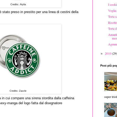
I cooki
Credits: Atylia
Voglia
 stato preso in prestito per una linea di cestini della
Torta s
Risotto
Torta d
Amanti 
mom
Agrumi 
2010
(29
►
Post più po
Credits: Zazzle
super trist
a in cui compare una sirena stordita dalla caffeina
 sexy-manga del logo fatta dal disegnatore