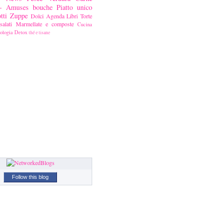
ni- Amuses bouche
Piatto unico
tti
Zuppe
Dolci
Agenda
Libri
Torte
alati
Marmellate e composte
Cucina
ologia
Detox
thé e tisane
Follow this blog