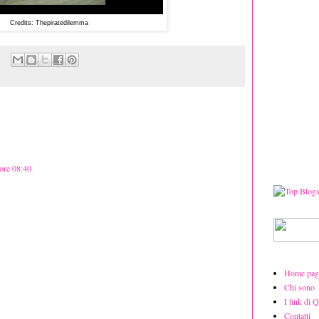
Credits: Thepiratedilemma
 ore 08:40
Home pag
Chi sono
I link di 
Contatti