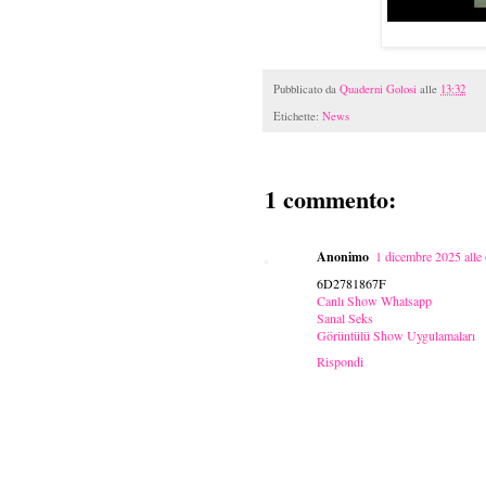
Pubblicato da
Quaderni Golosi
alle
13:32
Etichette:
News
1 commento:
Anonimo
1 dicembre 2025 alle
6D2781867F
Canlı Show Whatsapp
Sanal Seks
Görüntülü Show Uygulamaları
Rispondi