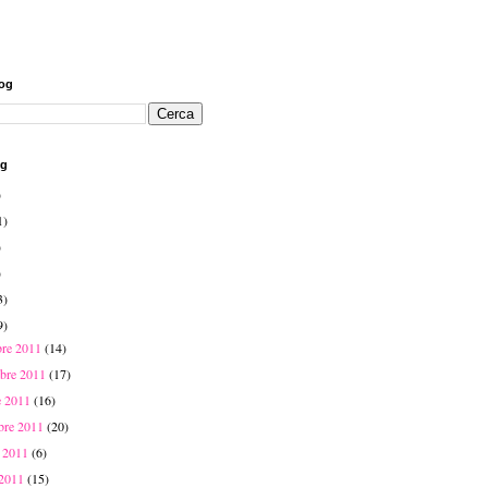
log
og
)
1)
)
)
3)
9)
bre 2011
(14)
bre 2011
(17)
e 2011
(16)
mbre 2011
(20)
o 2011
(6)
 2011
(15)