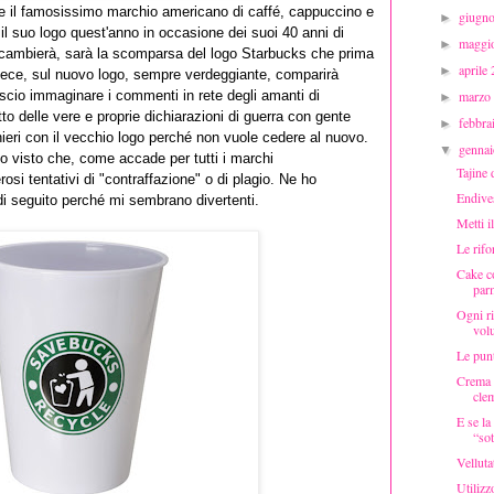
che il famosissimo marchio americano di caffé, cappuccino e
giugn
►
 il suo logo quest'anno in occasione dei suoi 40 anni di
maggi
►
 cambierà, sarà la scomparsa del logo Starbucks che prima
aprile
►
vece, sul nuovo logo, sempre verdeggiante, comparirà
marzo
lascio immaginare i commenti in rete degli amanti di
►
o delle vere e proprie dichiarazioni di guerra con gente
febbr
►
hieri con il vecchio logo perché non vuole cedere al nuovo.
genna
▼
o visto che, come accade per tutti i marchi
Tajine 
osi tentativi di "contraffazione" o di plagio. Ne ho
Endive
di seguito perché mi sembrano divertenti.
Metti il
Le rif
Cake co
par
Ogni ri
volu
Le punta
Crema 
clem
E se la
“sot
Velluta
Utilizz