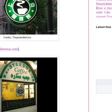
Stuzzichi
Riso e riso
salate
Cake s
regionale
Tecn
Lettori fissi
Credits: Thepiratedilemma
dilemma.com
).