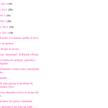
o 2011
(19)
o 2011
(20)
 2011
(16)
 2011
(20)
aio 2011
(18)
io 2011
(18)
di pollo con limoni canditi ed olive
s au jambon
 design in tavola....
orme “alimentari” di Barack Obama
n farina di castagne, pancetta e
migiano
ferimento a loghi reali è puramente
to....
relle......
di mascarpone al profumo di
entine (bio)
 vera alternativa fosse la cucina del
t...
ta detox di carote e mandorle
o alternativo dei filtri da caffé……