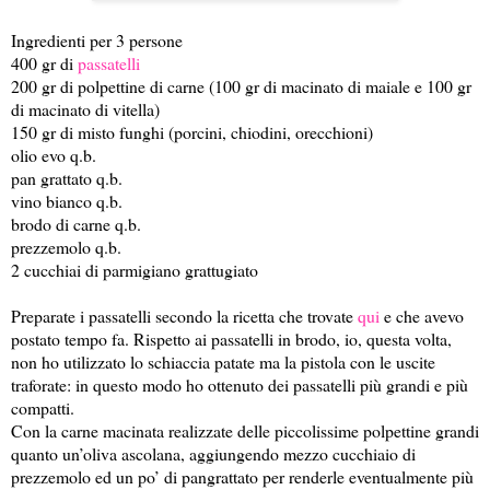
Ingredienti per 3 persone
400 gr di
passatelli
200 gr di polpettine di carne (100 gr di macinato di maiale e 100 gr
di macinato di vitella)
150 gr di misto funghi (porcini, chiodini, orecchioni)
olio evo q.b.
pan grattato q.b.
vino bianco q.b.
brodo di carne q.b.
prezzemolo q.b.
2 cucchiai di parmigiano grattugiato
Preparate i passatelli secondo la ricetta che trovate
qui
e che avevo
postato tempo fa. Rispetto ai passatelli in brodo, io, questa volta,
non ho utilizzato lo schiaccia patate ma la pistola con le uscite
traforate: in questo modo ho ottenuto dei passatelli più grandi e più
compatti.
Con la carne macinata realizzate delle piccolissime polpettine grandi
quanto un’oliva ascolana, aggiungendo mezzo cucchiaio di
prezzemolo ed un po’ di pangrattato per renderle eventualmente più