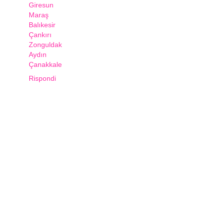
Giresun
Maraş
Balıkesir
Çankırı
Zonguldak
Aydın
Çanakkale
Rispondi