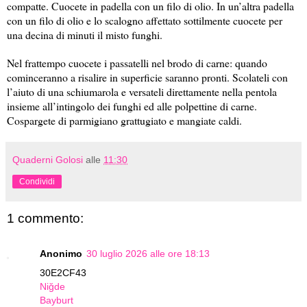
compatte. Cuocete in padella con un filo di olio. In un’altra padella
con un filo di olio e lo scalogno affettato sottilmente cuocete per
una decina di minuti il misto funghi.
Nel frattempo cuocete i passatelli nel brodo di carne: quando
cominceranno a risalire in superficie saranno pronti. Scolateli con
l’aiuto di una schiumarola e versateli direttamente nella pentola
insieme all’intingolo dei funghi ed alle polpettine di carne.
Cospargete di parmigiano grattugiato e mangiate caldi.
Quaderni Golosi
alle
11:30
Condividi
1 commento:
Anonimo
30 luglio 2026 alle ore 18:13
30E2CF43
Niğde
Bayburt