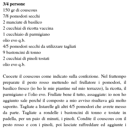
3/4 persone
150 gr di couscous
7/8 pomodori secchi
2 manciate di basilico
2 cucchiai di ricotta vaccina
1 cucchiaio di parmigiano
olio evo q.b.
4/5 pomodori secchi da utilizzare tagliati
9 bastoncini di tonno
2 cucchiai di pinoli tostati
olio evo q.b.
Cuocete il couscous come indicato sulla confezione. Nel frattempo
preparate il pesto rosso mettendo nel frullatore i pomodori, il
basilico fresco (io ho le mie piantine sul mio terrazzo), la ricotta, il
parmigiano e l’olio evo. Frullate bene il tutto, assaggiate: io non ho
aggiunto sale perché il composto a mio avviso risultava già molto
saporito. Tagliate a listarelle gli altri 4/5 pomodori che avrete messo
da parte. Tagliate a rondelle i bastoncini di tonno e tostate in
padella, per un paio di minuti, i pinoli. Condite il couscous con il
pesto rosso e con i pinoli, poi lasciate raffreddare ed aggiunte i