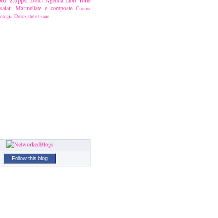
alati
Marmellate e composte
Cucina
ologia
Detox
thé e tisane
Follow this blog