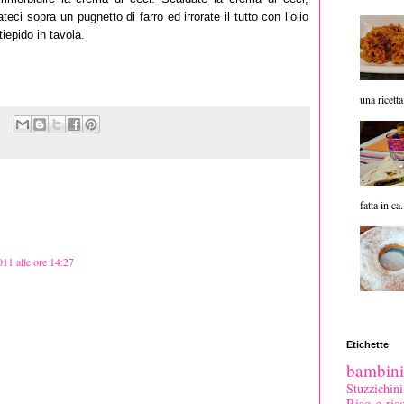
teci sopra un pugnetto di farro ed irrorate il tutto con l’olio
iepido in tavola.
una ricetta
fatta in ca.
011 alle ore 14:27
Etichette
bambini
Stuzzichi
Riso e riso