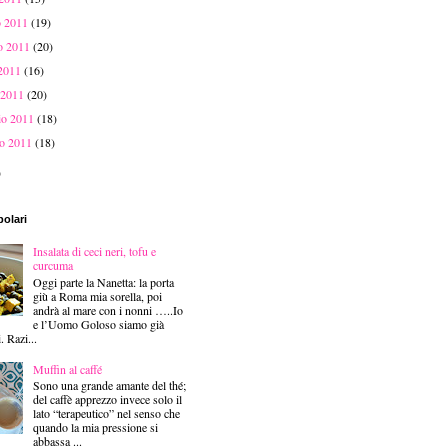
o 2011
(19)
o 2011
(20)
 2011
(16)
 2011
(20)
aio 2011
(18)
io 2011
(18)
)
polari
Insalata di ceci neri, tofu e
curcuma
Oggi parte la Nanetta: la porta
giù a Roma mia sorella, poi
andrà al mare con i nonni …..Io
e l’Uomo Goloso siamo già
i. Razi...
Muffin al caffé
Sono una grande amante del thé;
del caffè apprezzo invece solo il
lato “terapeutico” nel senso che
quando la mia pressione si
abbassa ...