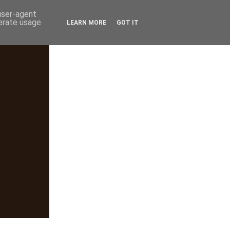
 user-agent
nerate usage
LEARN MORE
GOT IT