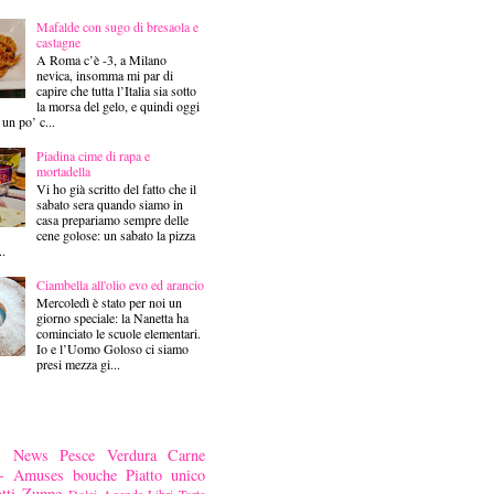
Mafalde con sugo di bresaola e
castagne
A Roma c’è -3, a Milano
nevica, insomma mi par di
capire che tutta l’Italia sia sotto
la morsa del gelo, e quindi oggi
 un po’ c...
Piadina cime di rapa e
mortadella
Vi ho già scritto del fatto che il
sabato sera quando siamo in
casa prepariamo sempre delle
cene golose: un sabato la pizza
..
Ciambella all'olio evo ed arancio
Mercoledì è stato per noi un
giorno speciale: la Nanetta ha
cominciato le scuole elementari.
Io e l’Uomo Goloso ci siamo
presi mezza gi...
News
Pesce
Verdura
Carne
ni- Amuses bouche
Piatto unico
tti
Zuppe
Dolci
Agenda
Libri
Torte