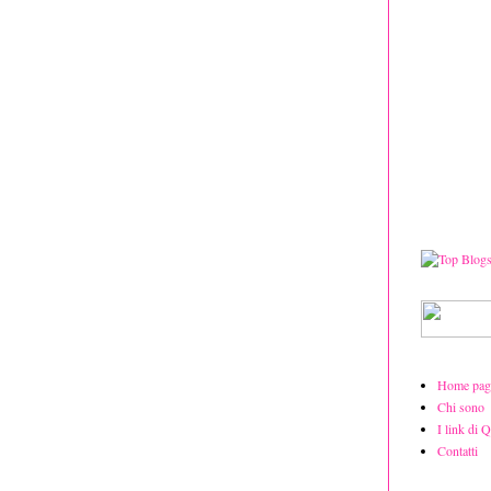
Home pag
Chi sono
I link di 
Contatti