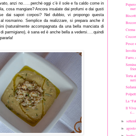
vato, anzi no……perché oggi c’è il sole e fa caldo come in
Peperon
mer
ola, cosa mangiare? Ancora insalate dai profumi e dai gusti
se dai sapori corposi? Nel dubbio, vi propongo questa
Biscott
o al rosmarino. Semplice da realizzare, si prepara anche il
Bocconc
bini (naturalmente accompagnata da una bella manciata di
Crema d
 di parmigiano), è sana ed è anche bella a vedersi…..quindi
Coccor
pararla!
Pesce s
Involti
Farro, 
Seminar
frie
Torta a
neri
Sedanin
Polpett
La “Fat
Il Viva
c...
sette
►
agost
►
luglio
►