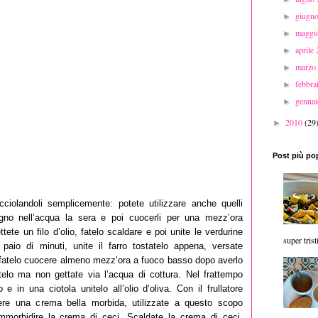
giugn
►
maggi
►
aprile
►
marzo
►
febbr
►
genna
►
2010
(29
►
Post più po
cciolandoli semplicemente: potete utilizzare anche quelli
gno nell’acqua la sera e poi cuocerli per una mezz’ora
te un filo d’olio, fatelo scaldare e poi unite le verdurine
super trist
 paio di minuti, unite il farro tostatelo appena, versate
 e fatelo cuocere almeno mezz’ora a fuoco basso dopo averlo
telo ma non gettate via l’acqua di cottura. Nel frattempo
 in una ciotola unitelo all’olio d’oliva. Con il frullatore
ere una crema bella morbida, utilizzate a questo scopo
ammorbidire la crema di ceci. Scaldate la crema di ceci,