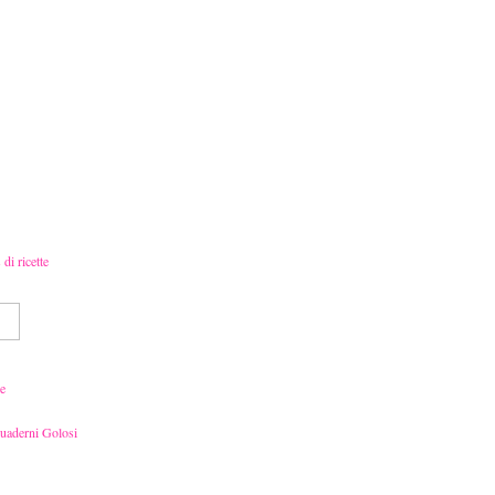
e
Quaderni Golosi