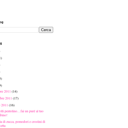
log
og
)
1)
)
)
3)
9)
bre 2011
(14)
bre 2011
(17)
e 2011
(16)
olli pentolino…fai un puré al tuo
bino!
ta di zucca, pomodori e crostini di
etta