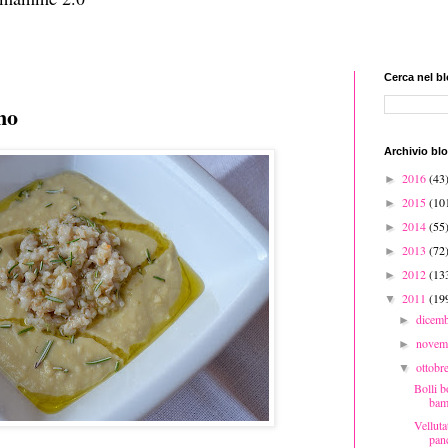
Cerca nel b
no
Archivio bl
2016
(43
►
2015
(10
►
2014
(55
►
2013
(72
►
2012
(13
►
2011
(19
▼
dicem
►
novem
►
ottobr
▼
Bolli b
bam
Velluta
panc