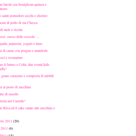
i farciti con boulghour-quinoa e
luzzo
i salati pomodori secchi e chorizo
ini di pollo di zia Checca
i mele e ricotta
ocò, cuoco delle coccole….
pada, peperoni, yogurt e timo
ni di carne con prugne e mandorle
ceci e rosmarino
e il futuro e Celià: due eventi kids
ndly!
l grano saraceno e composta di mirtilli
i al pesto di zucchine
ine di nasello
toria nel Castello”
io Riva ed il cake salato alle zucchine e
mbre 2011
(20)
o 2011
(6)
 2011
(15)