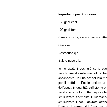
Ingredienti per 3 porzioni
150 gr di ceci
100 gr di farro
Carota, cipolla, sedano per soffritto
Olio evo
Rosmarino q.b.
Sale e pepe q.b.
Io ho usato i ceci già cotti, sgo
secchi ma dovrete metterli a ba
abbondante. In una casseruola mette
per il soffritto. Fatele andare un
dell’acqua in quantità sufficiente
salato; una volta cotto, sgocciola
sminuzzate finemente il rosmarino e
sminuzzate i ceci: dovrete otten
l’acqua di cottura del farro per 