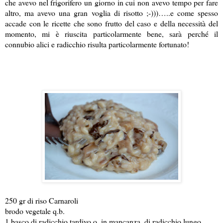
che avevo nel frigorifero un giorno in cui non avevo tempo per fare
altro, ma avevo una gran voglia di risotto ;-)))…..e come spesso
accade con le ricette che sono frutto del caso e della necessità del
momento, mi è riuscita particolarmente bene, sarà perché il
connubio alici e radicchio risulta particolarmente fortunato!
250 gr di riso Carnaroli
brodo vegetale q.b.
1 basco di radicchio tardivo o, in mancanza, di radicchio lungo