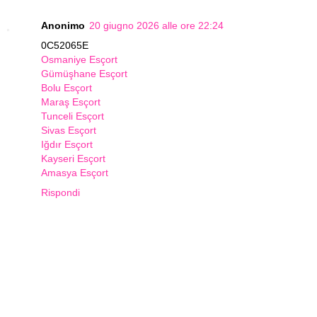
Anonimo
20 giugno 2026 alle ore 22:24
0C52065E
Osmaniye Esçort
Gümüşhane Esçort
Bolu Esçort
Maraş Esçort
Tunceli Esçort
Sivas Esçort
Iğdır Esçort
Kayseri Esçort
Amasya Esçort
Rispondi