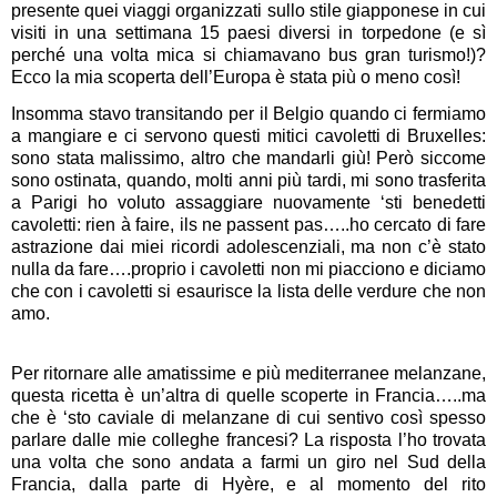
presente quei viaggi organizzati sullo stile giapponese in cui
visiti in una settimana 15 paesi diversi in torpedone (e sì
perché una volta mica si chiamavano bus gran turismo!)?
Ecco la mia scoperta dell’Europa è stata più o meno così!
Insomma stavo transitando per il Belgio quando ci fermiamo
a mangiare e ci servono questi mitici cavoletti di Bruxelles:
sono stata malissimo, altro che mandarli giù! Però siccome
sono ostinata, quando, molti anni più tardi, mi sono trasferita
a Parigi ho voluto assaggiare nuovamente ‘sti benedetti
cavoletti: rien à faire, ils ne passent pas…..ho cercato di fare
astrazione dai miei ricordi adolescenziali, ma non c’è stato
nulla da fare….proprio i cavoletti non mi piacciono e diciamo
che con i cavoletti si esaurisce la lista delle verdure che non
amo.
Per ritornare alle amatissime e più mediterranee melanzane,
questa ricetta è un’altra di quelle scoperte in Francia…..ma
che è ‘sto caviale di melanzane di cui sentivo così spesso
parlare dalle mie colleghe francesi? La risposta l’ho trovata
una volta che sono andata a farmi un giro nel Sud della
Francia, dalla parte di Hyère, e al momento del rito