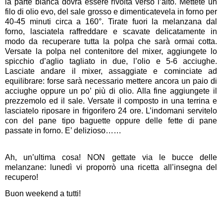
la parte bianca dovrà essere rivolta verso l’alto. Mettete un
filo di olio evo, del sale grosso e dimenticatevela in forno per
40-45 minuti circa a 160°. Tirate fuori la melanzana dal
forno, lasciatela raffreddare e scavate delicatamente in
modo da recuperare tutta la polpa che sarà ormai cotta.
Versate la polpa nel contenitore del mixer, aggiungete lo
spicchio d’aglio tagliato in due, l’olio e 5-6 acciughe.
Lasciate andare il mixer, assaggiate e cominciate ad
equilibrare: forse sarà necessario mettere ancora un paio di
acciughe oppure un po’ più di olio. Alla fine aggiungete il
prezzemolo ed il sale. Versate il composto in una terrina e
lasciatelo riposare in frigorifero 24 ore. L’indomani servitelo
con del pane tipo baguette oppure delle fette di pane
passate in forno. E’ delizioso……
Ah, un’ultima cosa! NON gettate via le bucce delle
melanzane: lunedì vi proporrò una ricetta all’insegna del
recupero!
Buon weekend a tutti!