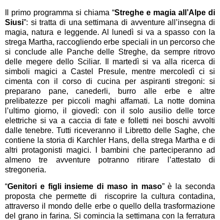
Il primo programma si chiama “
Streghe e magia all’Alpe di
Siusi
”: si tratta di una settimana di avventure all’insegna di
magia, natura e leggende. Al lunedì si va a spasso con la
strega Martha, raccogliendo erbe speciali in un percorso che
si conclude alle Panche delle Streghe, da sempre ritrovo
delle megere dello Sciliar. Il martedì si va alla ricerca di
simboli magici a Castel Presule, mentre mercoledì ci si
cimenta con il corso di cucina per aspiranti stregoni: si
preparano pane, canederli, burro alle erbe e altre
prelibatezze per piccoli maghi affamati. La notte domina
l’ultimo giorno, il giovedì: con il solo ausilio delle torce
elettriche si va a caccia di fate e folletti nei boschi avvolti
dalle tenebre. Tutti riceveranno il Libretto delle Saghe, che
contiene la storia di Karchler Hans, della strega Martha e di
altri protagonisti magici. I bambini che parteciperanno ad
almeno tre avventure potranno ritirare l’attestato di
stregoneria.
“
Genitori e figli insieme di maso in maso
” è la seconda
proposta che permette di
riscoprire la cultura contadina,
attraverso il mondo delle erbe o quello della trasformazione
del grano in farina. Si comincia la settimana con la ferratura