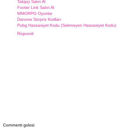
Takipçi Satın Al
Footer Link Satın Al
MMORPG Oyunlar
Danone Sürpriz Kodları
Pubg Hassasiyet Kodu (Sekmeyen Hassasiyet Kodu)
Rispondi
Commenti golosi